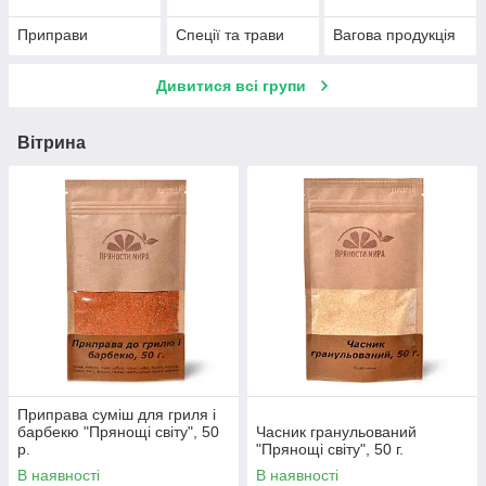
Приправи
Спеції та трави
Вагова продукція
Дивитися всі групи
Вітрина
Приправа суміш для гриля і
барбекю "Прянощі світу", 50
Часник гранульований
р.
"Прянощі світу", 50 г.
В наявності
В наявності