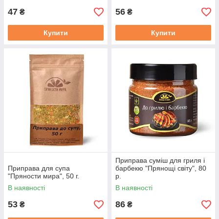
47
56
₴
₴
Купити
Купити
Приправа суміш для гриля і
Приправа для супа
барбекю "Прянощі світу", 80
"Пряности мира", 50 г.
р.
В наявності
В наявності
53
86
₴
₴