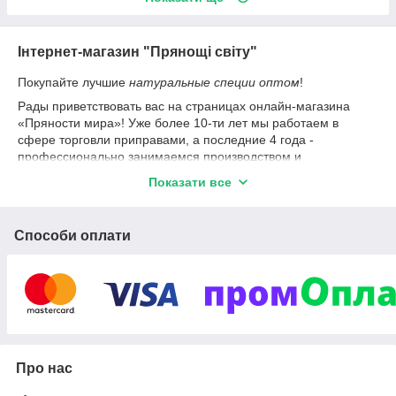
Інтернет-магазин "Прянощі світу"
Покупайте лучшие
натуральные специи оптом
!
Рады приветствовать вас на страницах онлайн-магазина
«Пряности мира»! Уже более 10-ти лет мы работаем в
сфере торговли приправами, а последние 4 года -
профессионально занимаемся производством и
расфасовкой натуральных специй, приправ и пряностей,
Показати все
предлагая более 60 видов смесей оптом и в розницу.
Используя сырье высокого качества и устанавливая
адекватные цены на продукцию, мы предлагаем своим
Способи оплати
клиентам достойные внимания товары оптом, на развес от
производителя.
Этот сайт создан, в первую очередь, как площадка для
знакомства и предложения сотрудничества нашим
партнерам: предприятиям и предпринимателям,
развивающим рынок качественных пряностей, специй и
приправ в Украине. Продукция, представленная в нашем
ассортименте, насколько качественной бы она ни была,
Про нас
попадет в руки кулинаров только с вашей помощью.