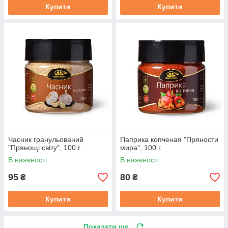
Купити
Купити
Часник гранульований
Паприка копченая "Пряности
"Прянощі світу", 100 г
мира", 100 г.
В наявності
В наявності
95
80
₴
₴
Купити
Купити
Показати ще