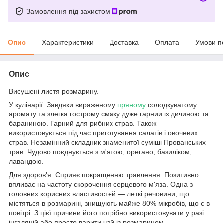
Замовлення під захистом
Опис
Характеристики
Доставка
Оплата
Умови п
Опис
Висушені листя розмарину.
У кулінарії: Завдяки вираженому
пряному
солодкуватому
аромату та злегка гострому смаку дуже гарний із дичиною та
бараниною. Гарний для рибних страв. Також
використовується під час приготування салатів і овочевих
страв. Незамінний складник знаменитої суміші Прованських
трав. Чудово поєднується з м'ятою, орегано, базиліком,
лавандою.
Для здоров'я: Сприяє покращенню травлення. Позитивно
впливає на частоту скорочення серцевого м'яза. Одна з
головних корисних властивостей — леткі речовини, що
містяться в розмарині, знищують майже 80% мікробів, що є в
повітрі. З цієї причини його потрібно використовувати у разі
інгаляцій або просто варити чай із розмарином.