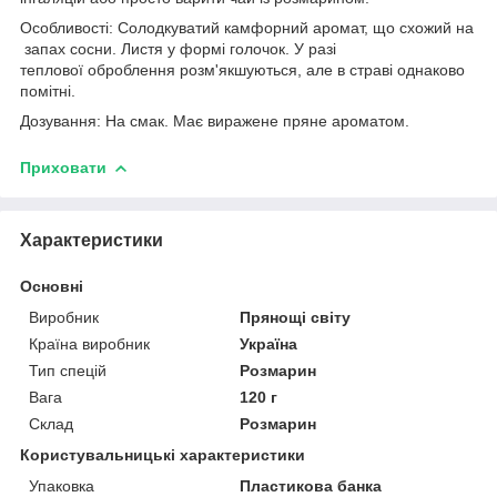
Особливості: Солодкуватий камфорний аромат, що схожий на
запах сосни. Листя у формі голочок. У разі
теплової оброблення розм'якшуються, але в страві однаково
помітні.
Дозування: На смак. Має виражене пряне ароматом.
Приховати
Характеристики
Основні
Виробник
Прянощі світу
Країна виробник
Україна
Тип спецій
Розмарин
Вага
120 г
Склад
Розмарин
Користувальницькі характеристики
Упаковка
Пластикова банка