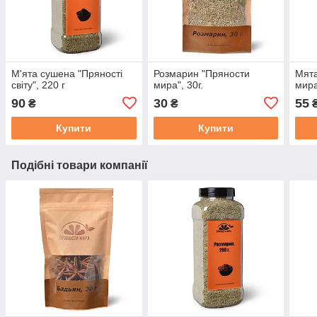
М'ята сушена "Пряності
Розмарин "Пряности
Мята
світу", 220 г
мира", 30г.
мира
90
30
55
₴
₴
Купити
Купити
Подібні товари компанії