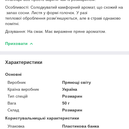
Особливості: Солодкуватий камфорний аромат, що схожий на
запах сосни. Листя у формі голочок. У разі
теплової оброблення розм'якшуються, але в страві однаково
помітні.
Дозування: На смак. Має виражене пряне ароматом.
Приховати
Характеристики
Основні
Виробник
Прянощі світу
Країна виробник
Україна
Тип спецій
Розмарин
Вага
50 г
Склад
Розмарин
Користувальницькі характеристики
Упаковка
Пластикова банка