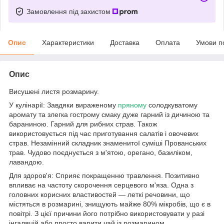
Замовлення під захистом
Опис
Характеристики
Доставка
Оплата
Умови п
Опис
Висушені листя розмарину.
У кулінарії: Завдяки вираженому
пряному
солодкуватому
аромату та злегка гострому смаку дуже гарний із дичиною та
бараниною. Гарний для рибних страв. Також
використовується під час приготування салатів і овочевих
страв. Незамінний складник знаменитої суміші Прованських
трав. Чудово поєднується з м'ятою, орегано, базиліком,
лавандою.
Для здоров'я: Сприяє покращенню травлення. Позитивно
впливає на частоту скорочення серцевого м'яза. Одна з
головних корисних властивостей — леткі речовини, що
містяться в розмарині, знищують майже 80% мікробів, що є в
повітрі. З цієї причини його потрібно використовувати у разі
інгаляцій або просто варити чай із розмарином.