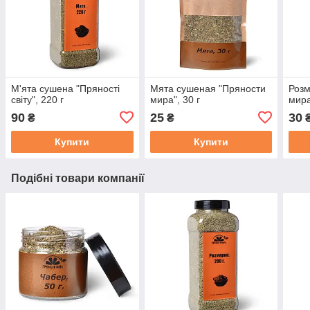
М'ята сушена "Пряності
Мята сушеная "Пряности
Розм
світу", 220 г
мира", 30 г
мира
90
25
30
₴
₴
Купити
Купити
Подібні товари компанії