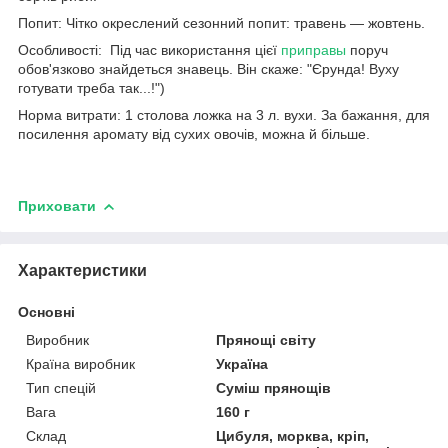
Попит: Чітко окреслений сезонний попит: травень — жовтень.
Особливості: Під час використання цієї
приправы
поруч
обов'язково знайдеться знавець. Він скаже: "Єрунда! Вуху
готувати треба так...!")
Норма витрати: 1 столова ложка на 3 л. вухи. За бажання, для
посилення аромату від сухих овочів, можна й більше.
Приховати
Характеристики
Основні
Виробник
Прянощі світу
Країна виробник
Україна
Тип спецій
Суміш прянощів
Вага
160 г
Склад
Цибуля, морква, кріп,