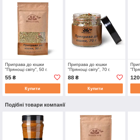
Приправа до юшки
Приправа до юшки
Прип
"Прянощі світу", 50 г.
"Прянощі світу", 70 г.
"Пря
55
88
120
₴
₴
Купити
Купити
Подібні товари компанії