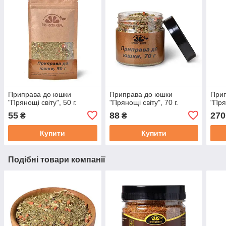
Приправа до юшки
Приправа до юшки
При
"Прянощі світу", 50 г.
"Прянощі світу", 70 г.
"Пря
55
88
270
₴
₴
Купити
Купити
Подібні товари компанії