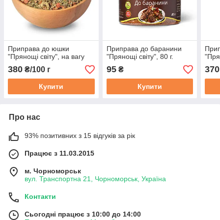
Приправа до юшки
Приправа до баранини
Прип
"Прянощі світу", на вагу
"Прянощi свiту", 80 г.
"Пря
380
95
370
₴/100 г
₴
Купити
Купити
Про нас
93% позитивних з 15 відгуків за рік
Працює з 11.03.2015
м. Чорноморськ
вул. Транспортна 21, Чорноморськ, Україна
Контакти
Сьогодні працює з 10:00 до 14:00