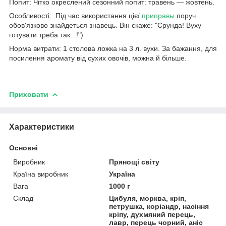
Попит: Чітко окреслений сезонний попит: травень — жовтень.
Особливості: Під час використання цієї
приправы
поруч
обов'язково знайдеться знавець. Він скаже: "Єрунда! Вуху
готувати треба так...!")
Норма витрати: 1 столова ложка на 3 л. вухи. За бажання, для
посилення аромату від сухих овочів, можна й більше.
Приховати
Характеристики
Основні
Виробник
Прянощі світу
Країна виробник
Україна
Вага
1000 г
Склад
Цибуля, морква, кріп,
петрушка, коріандр, насіння
кріпу, духмяний перець,
лавр, перець чорний, аніс