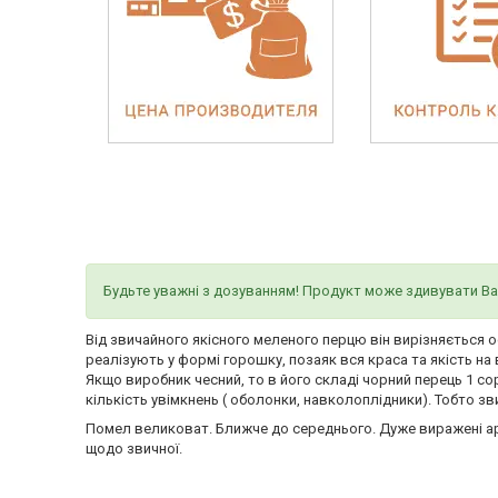
Будьте уважні з дозуванням! Продукт може здивувати Ва
Від звичайного якісного меленого перцю він вирізняється 
реалізують у формі горошку, позаяк вся краса та якість на
Якщо виробник чесний, то в його складі чорний перець 1 со
кількість увімкнень ( оболонки, навколоплідники). Тобто з
Помел великоват. Ближче до середнього. Дуже виражені аром
щодо звичної.