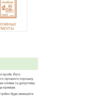
ї проби. Його
ого сірчаного порошку.
ими оліями та допустиму
це преміум.
потрібно буде зменшити