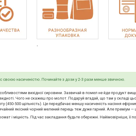
.
с своєю насиченістю. Починайте з дози у 2-3 рази менше звичною.
особливостями вихідної сировини. Зазвичай в помел не йде продукт вищо
 видноті. Чого не скажеш про молот. Подаруй вгадай, що там у складі ць
рту (450-500 щільність). Це передбачає меншу насиченість насіння ефірн
вичайний якісний чорний мелений перець теж дуже гарний. Але преміум — 
ат і міцність. Під час закладання будьте обережні. Найімовірніше, її 