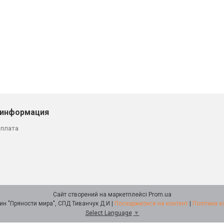
 информация
оплата
Сайт створений на маркетплейсі
Prom.ua
Интернет-магазин "Пряности мира", СПД Тиванчук Д.И |
Поскаржитися на контент
|
Політика к
Select Language
▼