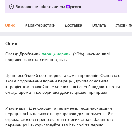
Замовлення під захистом
Опис
Характеристики
Доставка
Оплата
Умови п
Опис
Склад: Дроблений
перець чорний
(40%), часник, чилі,
паприка, кислота лимонна, сіль.
Це не особливий сорт перцю, а суміш прянощів. Основною
якої є подрібнений чорний перець. Другим основним
інгредієнтом, звичайно, є часник. Інші спеції надають нотки
смаку, аромат і кольори цієї досить цікавої приправи.
У кулінарії: Для фаршу та пельменів. Іноді часниковий
перець навіть називають приправою для пельменів. Як
окрема столова приправа для готових страв. Засипте в
перечницю і використовуйте замість солі та перцю.