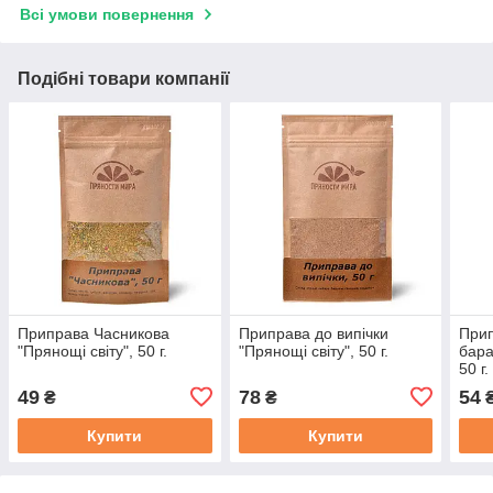
Всі умови повернення
Подібні товари компанії
Приправа Часникова
Приправа до випічки
Прип
"Прянощі світу", 50 г.
"Прянощі світу", 50 г.
бара
50 г.
49
78
54
₴
₴
Купити
Купити