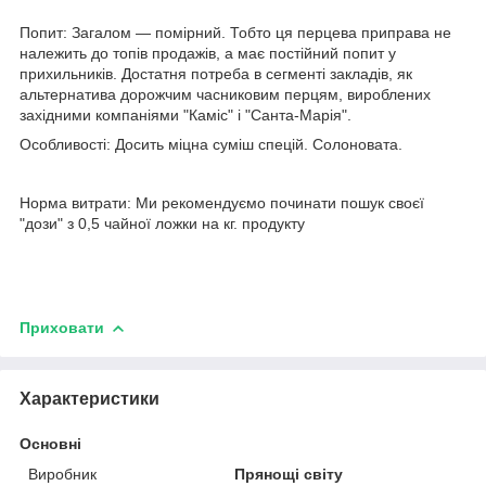
Попит: Загалом — помірний. Тобто ця перцева приправа не
належить до топів продажів, а має постійний попит у
прихильників. Достатня потреба в сегменті закладів, як
альтернатива дорожчим часниковим перцям, вироблених
західними компаніями "Каміс" і "Санта-Марія".
Особливості: Досить міцна суміш спецій. Солоновата.
Норма витрати: Ми рекомендуємо починати пошук своєї
"дози" з 0,5 чайної ложки на кг. продукту
Приховати
Характеристики
Основні
Виробник
Прянощі світу