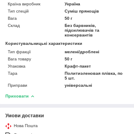
Країна виробник
Україна
Тип спецій
Суміш прянощів
Вага
50 г
Склад
Без барвників,
підсилювачів та
консервантів
Користувальницькі характеристики
Тип фракції
мелені/дроблені
Вага товару
50 г
Упаковка
Крафт-пакет
Тара
Политиэленовая плівка, по
5 шт.
Приправи
універсальні
Приховати
Умови доставки
Нова Пошта