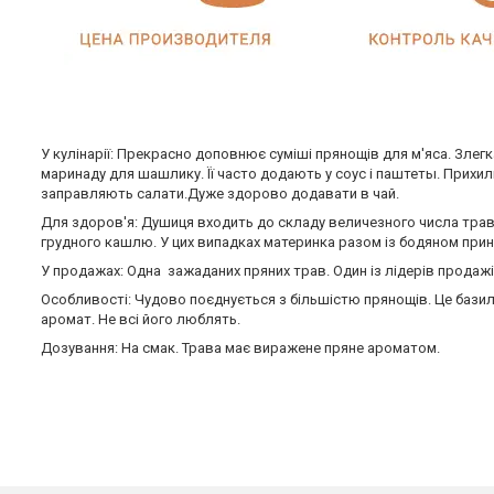
У кулінарії: Прекрасно доповнює суміші прянощів для м'яса. Злег
маринаду для шашлику. Її часто додають у соус і паштеты. Прихил
заправляють салати.Дуже здорово додавати в чай.
Для здоров'я: Душиця входить до складу величезного числа трав'
грудного кашлю. У цих випадках материнка разом із бодяном при
У продажах: Одна зажаданих пряних трав. Один із лідерів продажів
Особливості: Чудово поєднується з більшістю прянощів. Це базилік
аромат. Не всі його люблять.
Дозування: На смак. Трава має виражене пряне ароматом.