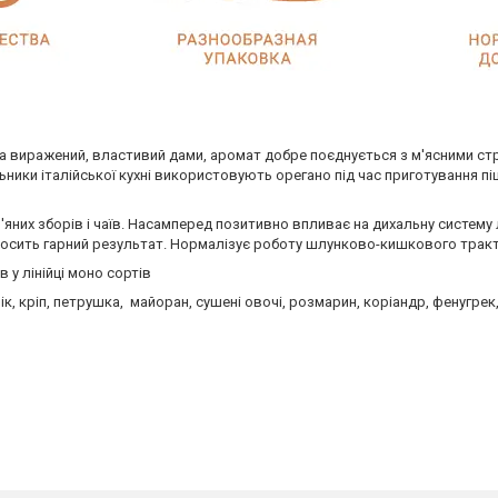
ка виражений, властивий дами, аромат добре поєднується з м'ясними стр
ьники італійської кухні використовують орегано під час приготування п
яних зборів і чаїв. Насамперед позитивно впливає на дихальну систему 
носить гарний результат. Нормалізує роботу шлунково-кишкового тракт
 у лінійці моно сортів
, кріп, петрушка, майоран, сушені овочі, розмарин, коріандр, фенугрек