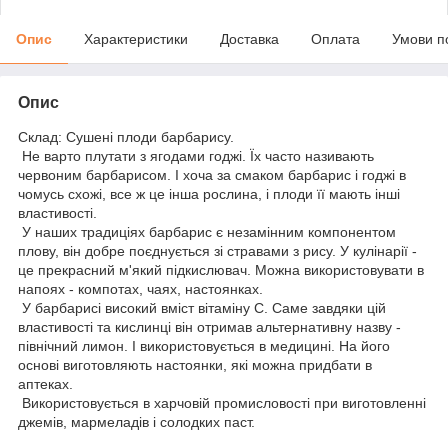
Опис
Характеристики
Доставка
Оплата
Умови п
Опис
Склад: Сушені плоди барбарису.
Не варто плутати з ягодами годжі. Їх часто називають
червоним барбарисом. І хоча за смаком барбарис і годжі в
чомусь схожі, все ж це інша рослина, і плоди її мають інші
властивості.
У наших традиціях барбарис є незамінним компонентом
плову, він добре поєднується зі стравами з рису. У кулінарії -
це прекрасний м'який підкислювач. Можна використовувати в
напоях - компотах, чаях, настоянках.
У барбарисі високий вміст вітаміну С. Саме завдяки цій
властивості та кислинці він отримав альтернативну назву -
північний лимон. І використовується в медицині. На його
основі виготовляють настоянки, які можна придбати в
аптеках.
Використовується в харчовій промисловості при виготовленні
джемів, мармеладів і солодких паст.