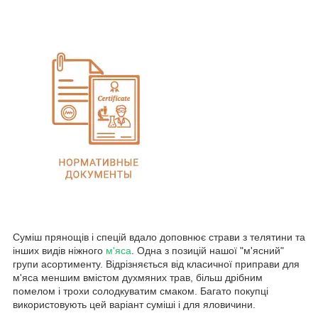
Суміш прянощів і спецій вдало доповнює страви з телятини та
інших видів ніжного
м'яса
. Одна з позицій нашої "м'ясний"
групи асортименту. Відрізняється від класичної приправи для
м'яса меншим вмістом духмяних трав, більш дрібним
помелом і трохи солодкуватим смаком. Багато покупці
використовують цей варіант суміші і для яловичини.