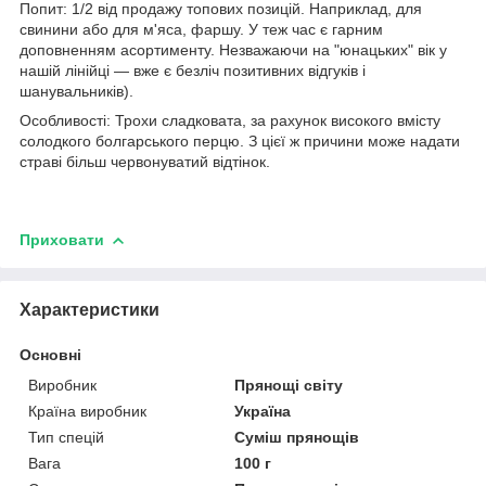
Попит: 1/2 від продажу топових позицій. Наприклад, для
свинини або для м'яса, фаршу. У теж час є гарним
доповненням асортименту. Незважаючи на "юнацьких" вік у
нашій лінійці ― вже є безліч позитивних відгуків і
шанувальників).
Особливості: Трохи сладковата, за рахунок високого вмісту
солодкого болгарського перцю. З цієї ж причини може надати
страві більш червонуватий відтінок.
Приховати
Характеристики
Основні
Виробник
Прянощі світу
Країна виробник
Україна
Тип спецій
Суміш прянощів
Вага
100 г