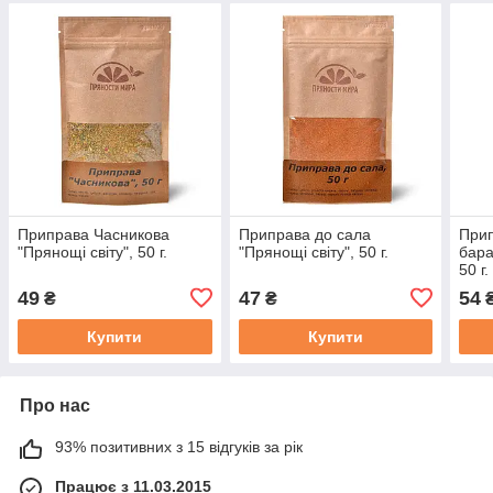
Приправа Часникова
Приправа до сала
Прип
"Прянощі світу", 50 г.
"Прянощі світу", 50 г.
бара
50 г.
49
47
54
₴
₴
Купити
Купити
Про нас
93% позитивних з 15 відгуків за рік
Працює з 11.03.2015