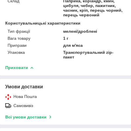
Склад
Паприка, коріандр, кмин,
цибуля, чебер, пажитник,
часник, кріп, перець чорний,
перець червоний
Користувальницькі характеристики
Тип фракції
мелені/дроблені
Вага товару
1 г
Приправи
для м'яса
Упаковка
Транспортувальний zip-
пакет
Приховати
Умови доставки
Нова Пошта
Самовивіз
Всі умови доставки