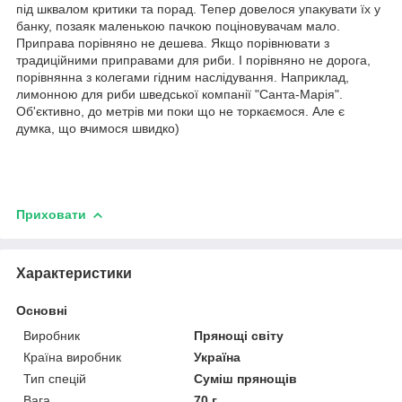
під шквалом критики та порад. Тепер довелося упакувати їх у
банку, позаяк маленькою пачкою поціновувачам мало.
Приправа порівняно не дешева. Якщо порівнювати з
традиційними приправами для риби. І порівняно не дорога,
порівнянна з колегами гідним наслідування. Наприклад,
лимонною для риби шведської компанії "Санта-Марія".
Об'єктивно, до метрів ми поки що не торкаємося. Але є
думка, що вчимося швидко)
Приховати
Характеристики
Основні
Виробник
Прянощі світу
Країна виробник
Україна
Тип спецій
Суміш прянощів
Вага
70 г