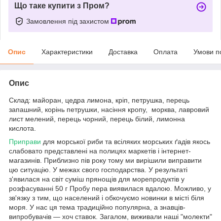
Що таке купити з Пром?
Замовлення під захистом
Опис
Характеристики
Доставка
Оплата
Умови п
Опис
Склад: майоран, цедра лимона, кріп, петрушка, перець
запашний, корінь петрушки, насіння кропу, морква, лавровий
лист мелений, перець чорний, перець білий, лимонна
кислота.
Приправи
для морської риби та всіляких морських ґадів якось
слабовато представлені на полицях маркетів і інтернет-
магазинів. Приблизно пів року тому ми вирішили виправити
цю ситуацію. У межах свого господарства. У результаті
з'явилася на світ суміш прянощів для морепродуктів у
розфасуванні 50 г Пробу пера виявилася вдалою. Можливо, у
зв'язку з тим, що населений і обкочуємо новинки в місті біля
моря. У нас ця тема традиційно популярна, а знавців-
випробувачів — хоч ставок. Загалом, виживали наші "молекти"