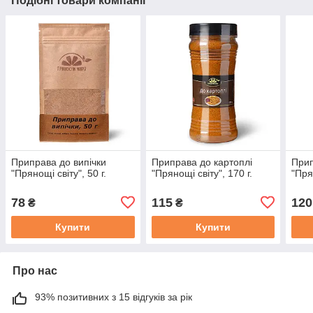
Подібні товари компанії
Приправа до випічки
Приправа до картоплі
Прип
"Прянощі світу", 50 г.
"Прянощі світу", 170 г.
"Пря
78
115
120
₴
₴
Купити
Купити
Про нас
93% позитивних з 15 відгуків за рік