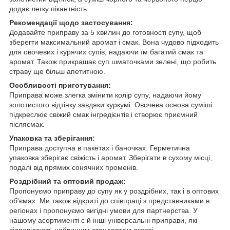
додає легку пікантність.
Рекомендації щодо застосування:
Додавайте приправу за 5 хвилин до готовності супу, щоб
зберегти максимальний аромат і смак. Вона чудово підходить
для овочевих і курячих супів, надаючи їм багатий смак та
аромат. Також прикрашає суп шматочками зелені, що робить
страву ще більш апетитною.
Особливості приготування:
Приправа може злегка змінити колір супу, надаючи йому
золотистого відтінку завдяки куркумі. Овочева основа суміші
підкреслює свіжий смак інгредієнтів і створює приємний
післясмак.
Упаковка та зберігання:
Приправа доступна в пакетах і баночках. Герметична
упаковка зберігає свіжість і аромат. Зберігати в сухому місці,
подалі від прямих сонячних променів.
Роздрібний та оптовий продаж:
Пропонуємо приправу до супу як у роздрібних, так і в оптових
об'ємах. Ми також відкриті до співпраці з представниками в
регіонах і пропонуємо вигідні умови для партнерства. У
нашому асортименті є й інші універсальні приправи, які
відповідають найвищим стандартам якості.