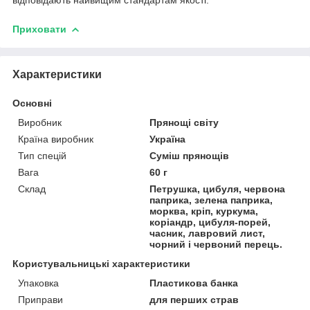
Приховати
Характеристики
Основні
Виробник
Прянощі світу
Країна виробник
Україна
Тип спецій
Суміш прянощів
Вага
60 г
Склад
Петрушка, цибуля, червона
паприка, зелена паприка,
морква, кріп, куркума,
коріандр, цибуля-порей,
часник, лавровий лист,
чорний і червоний перець.
Користувальницькі характеристики
Упаковка
Пластикова банка
Приправи
для перших страв