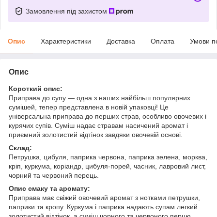
Замовлення під захистом
Опис
Характеристики
Доставка
Оплата
Умови п
Опис
Короткий опис:
Приправа до супу — одна з наших найбільш популярних
сумішей, тепер представлена в новій упаковці! Це
універсальна приправа до перших страв, особливо овочевих і
курячих супів. Суміш надає стравам насичений аромат і
приємний золотистий відтінок завдяки овочевій основі.
Склад:
Петрушка, цибуля, паприка червона, паприка зелена, морква,
кріп, куркума, коріандр, цибуля-порей, часник, лавровий лист,
чорний та червоний перець.
Опис смаку та аромату:
Приправа має свіжий овочевий аромат з нотками петрушки,
паприки та кропу. Куркума і паприка надають супам легкий
золотистий відтінок, а суміш чорного та червоного перцю