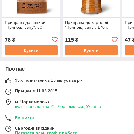
Приправа до випічки
Приправа до картоплі
Прип
"Прянощі світу", 50 г.
"Прянощі світу", 170 г.
"Пря
78
115
47
₴
₴
Купити
Купити
Про нас
93% позитивних з 15 відгуків за рік
Працює з 11.03.2015
м. Чорноморськ
вул. Транспортна 21, Чорноморськ, Україна
Контакти
Сьогодні вихідний
Показати весь графік роботи