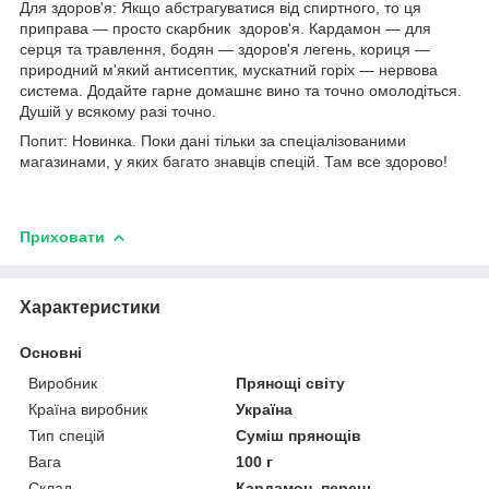
Для здоров'я: Якщо абстрагуватися від спиртного, то ця
приправа — просто скарбник здоров'я. Кардамон — для
серця та травлення, бодян — здоров'я легень, кориця —
природний м'який антисептик, мускатний горіх — нервова
система. Додайте гарне домашнє вино та точно омолодіться.
Душій у всякому разі точно.
Попит: Новинка. Поки дані тільки за спеціалізованими
магазинами, у яких багато знавців спецій. Там все здорово!
Приховати
Характеристики
Основні
Виробник
Прянощі світу
Країна виробник
Україна
Тип спецій
Суміш прянощів
Вага
100 г
Склад
Кардамон, перець