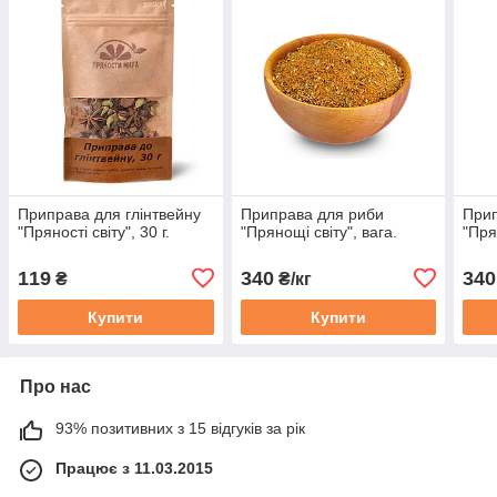
Приправа для глінтвейну
Приправа для риби
Прип
"Пряності світу", 30 г.
"Прянощі світу", вага.
"Пря
119
340
340
₴
₴/кг
Купити
Купити
Про нас
93% позитивних з 15 відгуків за рік
Працює з 11.03.2015