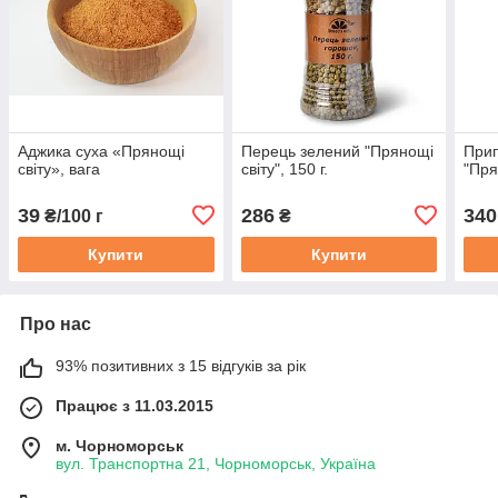
Аджика суха «Прянощі
Перець зелений "Прянощі
Прип
світу», вага
світу", 150 г.
"Пря
39
286
340
₴/100 г
₴
Купити
Купити
Про нас
93% позитивних з 15 відгуків за рік
Працює з 11.03.2015
м. Чорноморськ
вул. Транспортна 21, Чорноморськ, Україна