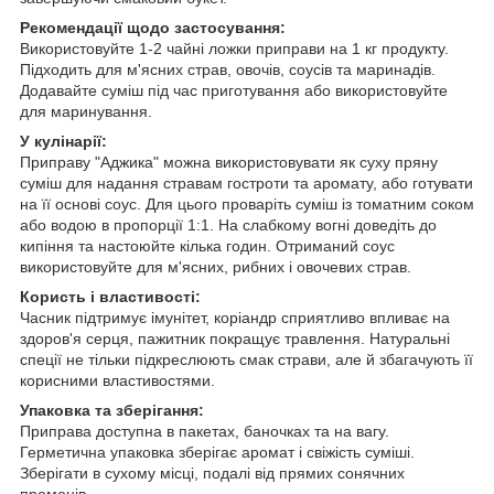
Рекомендації щодо застосування:
Використовуйте 1-2 чайні ложки приправи на 1 кг продукту.
Підходить для м'ясних страв, овочів, соусів та маринадів.
Додавайте суміш під час приготування або використовуйте
для маринування.
У кулінарії:
Приправу "Аджика" можна використовувати як суху пряну
суміш для надання стравам гостроти та аромату, або готувати
на її основі соус. Для цього проваріть суміш із томатним соком
або водою в пропорції 1:1. На слабкому вогні доведіть до
кипіння та настоюйте кілька годин. Отриманий соус
використовуйте для м'ясних, рибних і овочевих страв.
Користь і властивості:
Часник підтримує імунітет, коріандр сприятливо впливає на
здоров'я серця, пажитник покращує травлення. Натуральні
спеції не тільки підкреслюють смак страви, але й збагачують її
корисними властивостями.
Упаковка та зберігання:
Приправа доступна в пакетах, баночках та на вагу.
Герметична упаковка зберігає аромат і свіжість суміші.
Зберігати в сухому місці, подалі від прямих сонячних
променів.