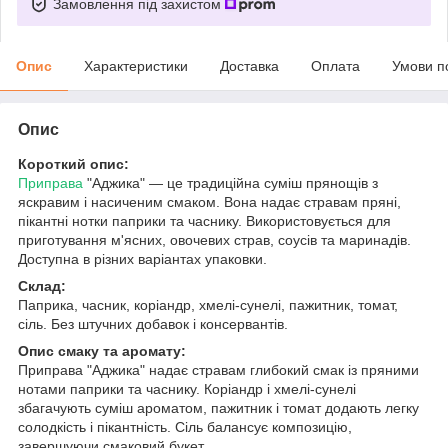
Замовлення під захистом
Опис
Характеристики
Доставка
Оплата
Умови п
Опис
Короткий опис:
Приправа
"Аджика" — це традиційна суміш прянощів з
яскравим і насиченим смаком. Вона надає стравам пряні,
пікантні нотки паприки та часнику. Використовується для
приготування м'ясних, овочевих страв, соусів та маринадів.
Доступна в різних варіантах упаковки.
Склад:
Паприка, часник, коріандр, хмелі-сунелі, пажитник, томат,
сіль. Без штучних добавок і консервантів.
Опис смаку та аромату:
Приправа "Аджика" надає стравам глибокий смак із пряними
нотами паприки та часнику. Коріандр і хмелі-сунелі
збагачують суміш ароматом, пажитник і томат додають легку
солодкість і пікантність. Сіль балансує композицію,
завершуючи смаковий букет.