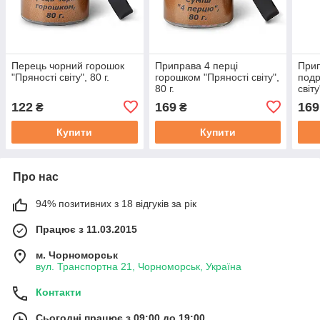
Перець чорний горошок
Приправа 4 перці
При
"Пряності світу", 80 г.
горошком "Пряності світу",
подр
80 г.
світу
122
169
169
₴
₴
Купити
Купити
Про нас
94% позитивних з 18 відгуків за рік
Працює з 11.03.2015
м. Чорноморськ
вул. Транспортна 21, Чорноморськ, Україна
Контакти
Сьогодні працює з 09:00 до 19:00