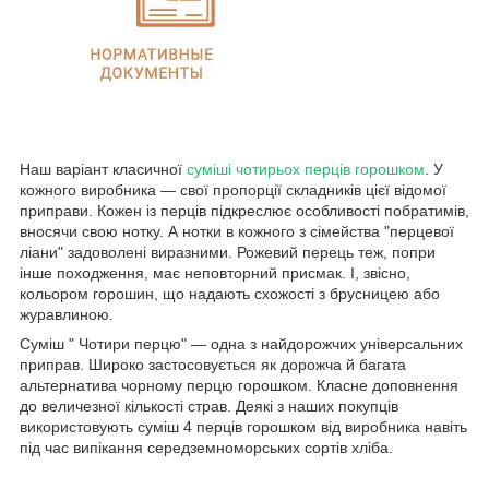
Наш варіант класичної
суміші чотирьох перців горошком
. У
кожного виробника — свої пропорції складників цієї відомої
приправи. Кожен із перців підкреслює особливості побратимів,
вносячи свою нотку. А нотки в кожного з сімейства "перцевої
ліани" задоволені виразними. Рожевий перець теж, попри
інше походження, має неповторний присмак. І, звісно,
кольором горошин, що надають схожості з брусницею або
журавлиною.
Суміш " Чотири перцю" — одна з найдорожчих універсальних
приправ. Широко застосовується як дорожча й багата
альтернатива чорному перцю горошком. Класне доповнення
до величезної кількості страв. Деякі з наших покупців
використовують суміш 4 перців горошком від виробника навіть
під час випікання середземноморських сортів хліба.