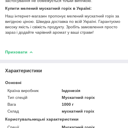
застосування не обмежується тільки випічкою.
Купити мелений мускатний горіх в Україні:
Наш інтернет-магазин пропонує мелений мускатний горіх за
вигідною ціною. Швидка доставка по всій Україні. Гарантуємо
високу якість і свіжість продукту. Зробіть замовлення просто
зараз і додайте чарівний аромат у ваші страви!
Приховати
Характеристики
Основні
Країна виробник
Індонезія
Тип спецій
Мускатний горіх
Вага
1000 г
Склад
мускатний горіх
Користувальницькі характеристики
Спеції
Мускатний горіх