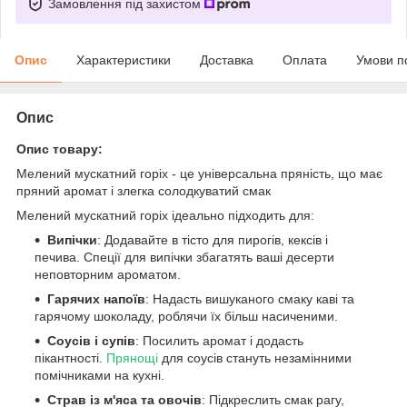
Замовлення під захистом
Опис
Характеристики
Доставка
Оплата
Умови п
Опис
Опис товару:
Мелений мускатний горіх - це універсальна пряність, що має
пряний аромат і злегка солодкуватий смак
Мелений мускатний горіх ідеально підходить для:
Випічки
: Додавайте в тісто для пирогів, кексів і
печива. Спеції для випічки збагатять ваші десерти
неповторним ароматом.
Гарячих напоїв
: Надасть вишуканого смаку каві та
гарячому шоколаду, роблячи їх більш насиченими.
Соусів і супів
: Посилить аромат і додасть
пікантності.
Прянощі
для соусів стануть незамінними
помічниками на кухні.
Страв із м'яса та овочів
: Підкреслить смак рагу,