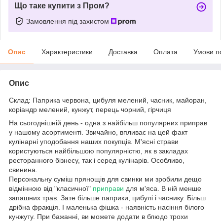
Що таке купити з Пром?
Замовлення під захистом
Опис
Характеристики
Доставка
Оплата
Умови п
Опис
Склад: Паприка червона, цибуля мелений, часник, майоран,
коріандр мелений, кунжут, перець чорний, гірчиця
На сьогоднішній день - одна з найбільш популярних приправ
у нашому асортименті. Звичайно, впливає на цей факт
кулінарні уподобання наших покупців. М'ясні страви
користуються найбільшою популярністю, як в закладах
ресторанного бізнесу, так і серед кулінарів. Особливо,
свинина.
Персональну суміш прянощів для свинки ми зробили дещо
відмінною від "класичної"
приправи
для м'яса. В ній менше
запашних трав. Зате більше паприки, цибулі і часнику. Більш
дрібна фракція. І маленька фішка - наявність насіння білого
кунжуту. При бажанні, ви можете додати в блюдо трохи