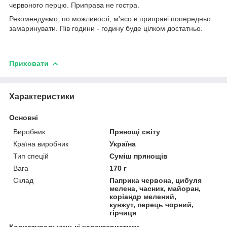
червоного перцю. Приправа не гостра.
Рекомендуємо, по можливості, м'ясо в приправі попередньо
замаринувати. Пів години - годину буде цілком достатньо.
Приховати
Характеристики
Основні
Виробник
Прянощі світу
Країна виробник
Україна
Тип спецій
Суміш прянощів
Вага
170 г
Склад
Паприка червона, цибуля
мелена, часник, майоран,
коріандр мелений,
кунжут, перець чорний,
гірчиця
Користувальницькі характеристики