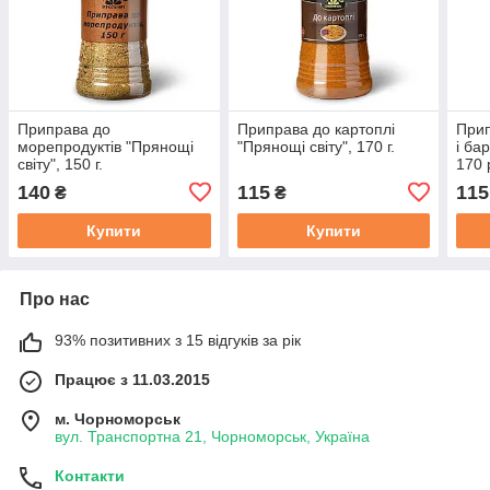
Приправа до
Приправа до картоплі
Прип
морепродуктів "Прянощі
"Прянощі світу", 170 г.
і ба
світу", 150 г.
170 
140
115
115
₴
₴
Купити
Купити
Про нас
93% позитивних з 15 відгуків за рік
Працює з 11.03.2015
м. Чорноморськ
вул. Транспортна 21, Чорноморськ, Україна
Контакти